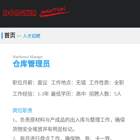
关于我们
产品中心
技术支持
首页
>> 人才招聘
案例中心
新闻中心
联系我们
Warehouse Manager
冷气机租赁
仓库管理员
职位月薪：面议
工作地点：无锡
工作性质：全职
工作经验：1-3年
最低学历：高中
招聘人数：5人
岗位职责
1、负责原材料与产成品的出入库与整理工作，确保
货物安全堆放并有明显标记。
2、每月进行盘点工作，确保物、账、卡一致。